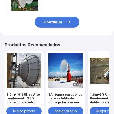
estándar
Continuar
Productos Recomendados
3.0m/10ft Ultra Alto
3Antenna parabólica
1.8m/6ft Ultra
rendimiento XPD
para satélite de
Rendimiento 
doble polarizado
doble polarización
doble polariza
Microondas
de microondas de
Microondas
Parabólica Antena
ultra alto
Parabólica An
Mejor precio
Mejor precio
Mejor pre
4.2 ghz
rendimiento XPD