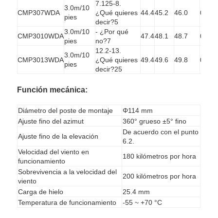
7.125-8.
3.0m/10
CMP307WDA
¿Qué quieres
44.4
45.2
46.0
0.9
pies
decir?5
3.0m/10
- ¿Por qué
CMP3010WDA
47.4
48.1
48.7
0.7
pies
no?7
12.2-13.
3.0m/10
CMP3013WDA
¿Qué quieres
49.4
49.6
49.8
0.6
pies
decir?25
Función mecánica:
Diámetro del poste de montaje
Φ114 mm
Ajuste fino del azimut
360° grueso ±5° fino
De acuerdo con el punto
Ajuste fino de la elevación
6.2.
Velocidad del viento en
180 kilómetros por hora
funcionamiento
Inicio
Sobrevivencia a la velocidad del
200 kilómetros por hora
viento
Productos
Carga de hielo
25.4 mm
Temperatura de funcionamiento
-55 ~ +70 °C
Sobre nosotros