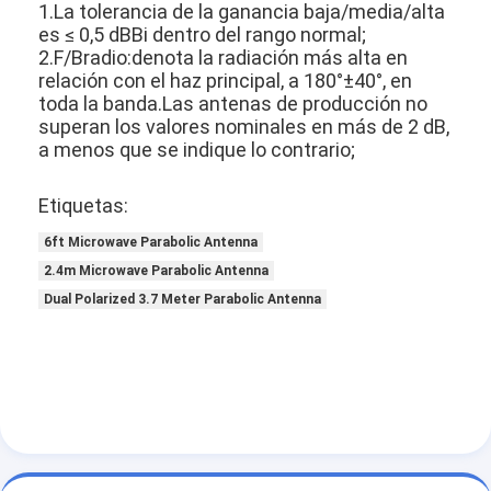
1.La tolerancia de la ganancia baja/media/alta
Visita a la fábrica
es ≤ 0,5 dBBi dentro del rango normal;
2.F/Bradio:denota la radiación más alta en
Control de Calidad
relación con el haz principal, a 180°±40°, en
toda la banda.Las antenas de producción no
Contacto
superan los valores nominales en más de 2 dB,
a menos que se indique lo contrario;
Solicitar una cotización
Etiquetas:
6ft Microwave Parabolic Antenna
Antenna XPD
2.4m Microwave Parabolic Antenna
Dual Polarized 3.7 Meter Parabolic Antenna
Antenna para microondas
Antenna parabólica de microondas
Antenna de microondas de cuerno
Antenna Wifi de microondas