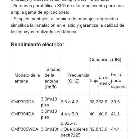
- Antennas parabólicas XPD de alto rendimiento para una
amplia gama de aplicaciones;
- Simples montajes: el mínimo de montajes requeridos
simplifica la instalación en el sitio y garantiza la calidad de
los ensayos realizados en fábrica.
Rendimiento eléctrico:
Ganancias (dBi)
Tamaño
3 dB
En la
Modelo de la
de la
Frecuencia
En el
BW
Bajo
parte
antena
antena
(GHZ)
medio
(deg
superior
((m/ft)
3.0m/10
CMP303DA
3.6 a 4.2
38.3
38.9
39.5
1.9
pies
3.0m/10
CMP304DA
4.4 y 5.0
40
40.6
41.1
1.5
pies
5.925-7.
CMP306WDA
3.0m/10f
¿Qué quieres
42.8
43.6
44.4
1.1
decir?125