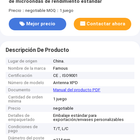
de microondas de rendimiento estándar
Precio：negotiable
MOQ：1 juego
Mejor precio
Contactar ahora
Descripción De Producto
Lugar de origen
China.
Nombre de la marca
Famous
Certificación
CE，ISO9001
Número de modelo
Antenna XPD
Documento
Manual del producto PDF
Cantidad de orden
1 juego
mínima
Precio
negotiable
Detalles de
Embalaje estándar para
empaquetado
exportación/envases personalizables
Condiciones de
T/T, L/C
pago
Diámetro del poste
φ114 mm